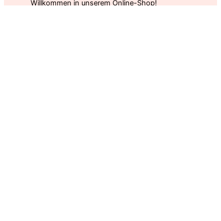
Willkommen in unserem Online-Shop!
Entdecken Sie präzise
Fleischverarbeitungslösungen für Profis.
Fleischpressen, Formen, Folien und mehr.
Einfach und effizient online bestellen. Intuitive
Navigation und freundliche Beratung.
HERVORGEHOBENE PRODUKTE
KING OF
KING OF
BACON 2ER &
BACON
3ER
DECKEL FLACH
PRESSGITTER
Weiterlesen
SET
Weiterlesen