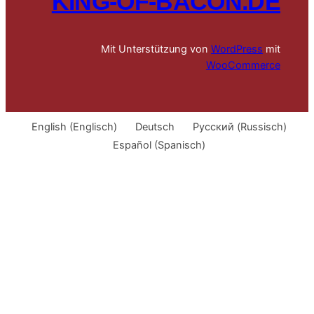
KING-OF-BACON.DE
Mit Unterstützung von
WordPress
mit
WooCommerce
English
(
Englisch
)
Deutsch
Русский
(
Russisch
)
Español
(
Spanisch
)