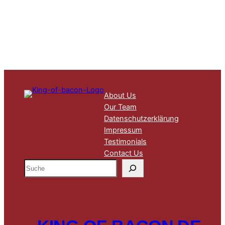
About Us
Our Team
Datenschutzerklärung
Impressum
Testimonials
Contact Us
S
u
c
h
e